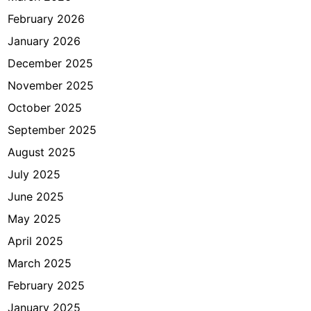
d
M
February 2026
i
a
a
January 2026
x
d
w
December 2025
i
i
November 2025
H
n
o
October 2025
2
k
5
September 2025
i
August 2025
w
i
July 2025
n
June 2025
7
May 2025
7
April 2025
March 2025
February 2025
January 2025