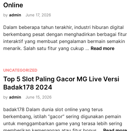
t
g
Online
a
e
P
r
d
a
by
admin
June 17, 2026
u
i
l
Dalam beberapa tahun terakhir, industri hiburan digital
h
n
i
berkembang pesat dengan menghadirkan berbagai fitur
a
n
interaktif yang membuat pengalaman bermain semakin
n
g
T
menarik. Salah satu fitur yang cukup …
Read more
B
B
u
e
i
r
r
k
n
P
t
UNCATEGORIZED
i
a
o
i
n
Top 5 Slot Paling Gacor MG Live Versi
m
s
n
J
Badak178 2024
e
t
g
a
n
e
by
admin
June 15, 2026
k
n
S
d
a
t
badak178 Dalam dunia slot online yang terus
l
i
t
u
berkembang, istilah “gacor” sering digunakan pemain
o
n
d
n
untuk menggambarkan game yang terasa lebih sering
t
i
g
T
memberikan kemenangan atau fitur bonus …
Read more