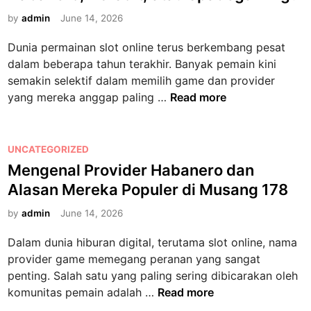
h
t
M
n
m
e
-
e
by
admin
June 14, 2026
G
a
a
r
I
d
L
m
i
p
Dunia permainan slot online terus berkembang pesat
s
i
i
i
n
a
dalam beberapa tahun terakhir. Banyak pemain kini
t
n
v
k
B
n
semakin selektif dalam memilih game dan provider
i
e
a
e
a
T
yang mereka anggap paling …
Read more
l
V
L
r
s
o
a
e
e
p
2
p
h
r
a
e
0
P
P
UNCATEGORIZED
P
s
d
n
2
r
o
Mengenal Provider Habanero dan
e
i
e
g
5
o
s
n
B
Alasan Mereka Populer di Musang 178
r
a
v
t
t
a
b
l
i
e
by
admin
June 14, 2026
i
d
o
a
d
d
n
a
a
Dalam dunia hiburan digital, terutama slot online, nama
m
e
i
g
k
r
provider game memegang peranan yang sangat
a
r
n
d
1
d
penting. Salah satu yang paling sering dibicarakan oleh
n
S
a
7
M
d
komunitas pemain adalah …
Read more
l
l
8
e
a