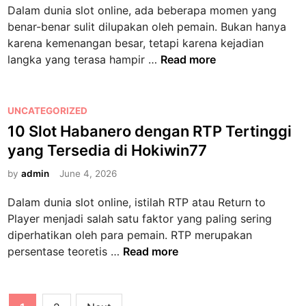
n
a
Dalam dunia slot online, ada beberapa momen yang
i
i
i
e
n
benar-benar sulit dilupakan oleh pemain. Bukan hanya
b
t
n
r
e
karena kemenangan besar, tetapi karena kejadian
D
u
o
r
M
langka yang terasa hampir …
Read more
i
s
d
o
o
p
t
a
,
m
a
o
n
P
e
P
h
UNCATEGORIZED
t
A
G
n
o
a
10 Slot Habanero dengan RTP Tertinggi
o
l
S
T
s
m
:
yang Tersedia di Hokiwin77
a
o
a
t
i
L
s
f
k
e
by
admin
June 4, 2026
P
a
a
t
T
d
e
t
n
Dalam dunia slot online, istilah RTP atau Return to
,
e
i
m
i
M
Player menjadi salah satu faktor yang paling sering
a
r
n
a
h
e
diperhatikan oleh para pemain. RTP merupakan
t
l
i
a
r
1
persentase teoretis …
Read more
a
u
n
n
e
0
u
p
B
G
k
S
S
a
a
r
a
l
Posts
p
k