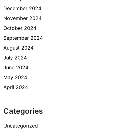
December 2024
November 2024
October 2024
September 2024
August 2024
July 2024
June 2024
May 2024
April 2024
Categories
Uncategorized