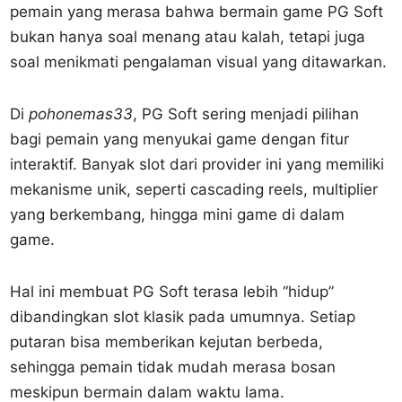
pemain yang merasa bahwa bermain game PG Soft
bukan hanya soal menang atau kalah, tetapi juga
soal menikmati pengalaman visual yang ditawarkan.
Di
pohonemas33
, PG Soft sering menjadi pilihan
bagi pemain yang menyukai game dengan fitur
interaktif. Banyak slot dari provider ini yang memiliki
mekanisme unik, seperti cascading reels, multiplier
yang berkembang, hingga mini game di dalam
game.
Hal ini membuat PG Soft terasa lebih “hidup”
dibandingkan slot klasik pada umumnya. Setiap
putaran bisa memberikan kejutan berbeda,
sehingga pemain tidak mudah merasa bosan
meskipun bermain dalam waktu lama.