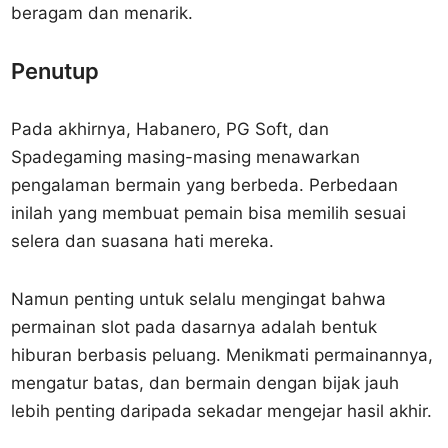
beragam dan menarik.
Penutup
Pada akhirnya, Habanero, PG Soft, dan
Spadegaming masing-masing menawarkan
pengalaman bermain yang berbeda. Perbedaan
inilah yang membuat pemain bisa memilih sesuai
selera dan suasana hati mereka.
Namun penting untuk selalu mengingat bahwa
permainan slot pada dasarnya adalah bentuk
hiburan berbasis peluang. Menikmati permainannya,
mengatur batas, dan bermain dengan bijak jauh
lebih penting daripada sekadar mengejar hasil akhir.