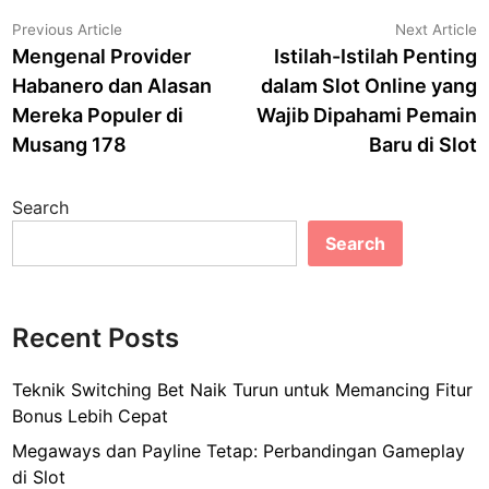
Post
Previous
N
Previous Article
Next Article
article:
a
Mengenal Provider
Istilah-Istilah Penting
navigation
Habanero dan Alasan
dalam Slot Online yang
Mereka Populer di
Wajib Dipahami Pemain
Musang 178
Baru di Slot
Search
Search
Recent Posts
Teknik Switching Bet Naik Turun untuk Memancing Fitur
Bonus Lebih Cepat
Megaways dan Payline Tetap: Perbandingan Gameplay
di Slot