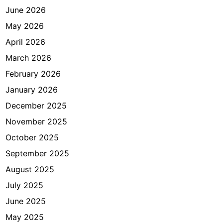
June 2026
May 2026
April 2026
March 2026
February 2026
January 2026
December 2025
November 2025
October 2025
September 2025
August 2025
July 2025
June 2025
May 2025