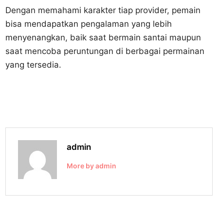
Dengan memahami karakter tiap provider, pemain
bisa mendapatkan pengalaman yang lebih
menyenangkan, baik saat bermain santai maupun
saat mencoba peruntungan di berbagai permainan
yang tersedia.
admin
More by admin