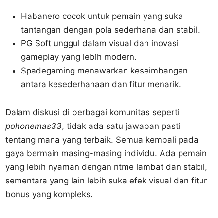
Habanero cocok untuk pemain yang suka
tantangan dengan pola sederhana dan stabil.
PG Soft unggul dalam visual dan inovasi
gameplay yang lebih modern.
Spadegaming menawarkan keseimbangan
antara kesederhanaan dan fitur menarik.
Dalam diskusi di berbagai komunitas seperti
pohonemas33
, tidak ada satu jawaban pasti
tentang mana yang terbaik. Semua kembali pada
gaya bermain masing-masing individu. Ada pemain
yang lebih nyaman dengan ritme lambat dan stabil,
sementara yang lain lebih suka efek visual dan fitur
bonus yang kompleks.