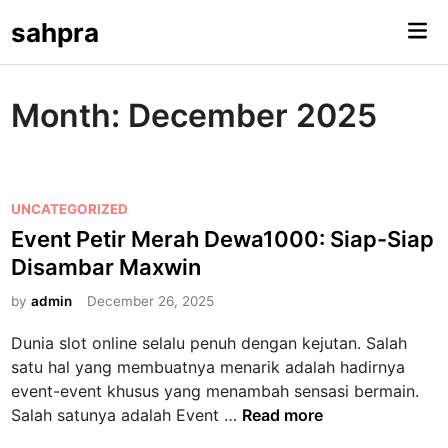
Skip
sahpra
Mai
to
Me
content
Month:
December 2025
P
UNCATEGORIZED
o
Event Petir Merah Dewa1000: Siap-Siap
s
Disambar Maxwin
t
e
by
admin
December 26, 2025
d
Dunia slot online selalu penuh dengan kejutan. Salah
i
satu hal yang membuatnya menarik adalah hadirnya
n
event-event khusus yang menambah sensasi bermain.
E
Salah satunya adalah Event …
Read more
v