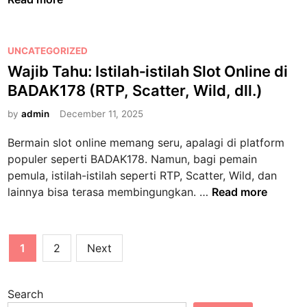
b
r
S
o
a
a
e
l
g
t
c
a
P
UNCATEGORIZED
a
e
a
T
o
Wajib Tahu: Istilah‑istilah Slot Online di
i
g
r
a
s
H
BADAK178 (RTP, Scatter, Wild, dll.)
i
a
r
t
i
A
K
u
e
by
admin
December 11, 2025
b
n
o
h
d
u
d
Bermain slot online memang seru, apalagi di platform
n
a
i
r
a
populer seperti BADAK178. Namun, bagi pemain
s
n
n
a
d
pemula, istilah-istilah seperti RTP, Scatter, Wild, dan
i
P
n
i
W
lainnya bisa terasa membingungkan. …
Read more
s
o
:
B
a
t
p
C
A
j
e
u
a
D
i
Posts
n
l
1
2
Next
r
A
b
e
pagination
a
K
T
r
B
1
a
Search
y
e
7
h