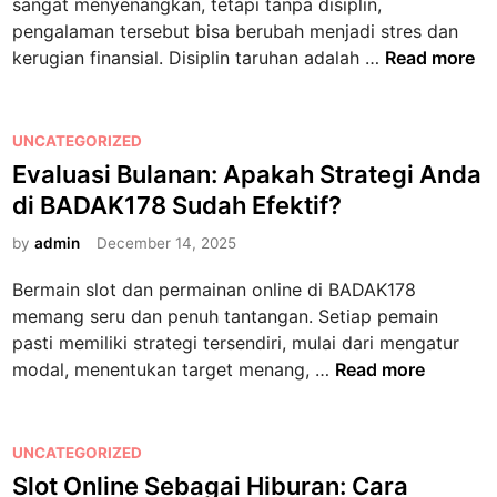
o
sangat menyenangkan, tetapi tanpa disiplin,
s
n
i
r
pengalaman tersebut bisa berubah menjadi stres dan
S
n
M
C
kerugian finansial. Disiplin taruhan adalah …
Read more
l
d
a
a
o
i
x
r
t
L
w
a
P
UNCATEGORIZED
8
u
i
M
o
Evaluasi Bulanan: Apakah Strategi Anda
8
n
n
e
s
:
di BADAK178 Sudah Efektif?
a
n
t
S
9
j
e
by
admin
December 14, 2025
t
9
a
d
r
:
Bermain slot dan permainan online di BADAK178
g
i
a
U
memang seru dan penuh tantangan. Setiap pemain
a
n
t
n
pasti memiliki strategi tersendiri, mulai dari mengatur
D
e
t
E
modal, menentukan target menang, …
Read more
i
g
u
v
s
i
n
a
i
M
g
l
P
UNCATEGORIZED
p
e
a
u
o
Slot Online Sebagai Hiburan: Cara
l
n