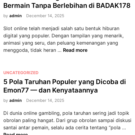
t
a
s
i
Bermain Tanpa Berlebihan di BADAK178
a
a
s
t
n
n
u
i
e
by
admin
December 14, 2025
T
g
B
B
d
a
d
Slot online telah menjadi salah satu bentuk hiburan
u
u
i
r
e
digital yang populer. Dengan tampilan yang menarik,
n
l
n
u
n
animasi yang seru, dan peluang kemenangan yang
t
a
h
g
S
menggoda, tidak heran …
Read more
u
n
a
a
l
n
a
n
n
o
g
n
d
P
t
P
?
UNCATEGORIZED
:
i
o
O
o
5 Pola Taruhan Populer yang Dicoba di
A
B
l
n
s
p
Emon77 — dan Kenyataannya
A
a
l
t
a
D
C
i
e
by
admin
December 14, 2025
k
A
i
n
d
a
K
Di dunia online gambling, pola taruhan sering jadi topik
n
e
i
h
1
obrolan paling hangat. Dari grup obrolan sampai diskusi
a
S
n
S
7
5
santai antar pemain, selalu ada cerita tentang “pola …
e
t
8
P
Read more