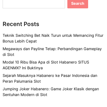
a
r
Search
8
u
n
m
S
:
g
a
u
I
D
i
d
s
Recent Posts
i
n
a
t
c
T
h
i
Teknik Switching Bet Naik Turun untuk Memancing Fitur
o
a
E
l
Bonus Lebih Cepat
b
n
f
a
a
Megaways dan Payline Tetap: Perbandingan Gameplay
p
e
h
d
di Slot
a
k
‑
i
B
Modal 10 Ribu Bisa Apa di Slot Habanero SITUS
t
i
E
e
AGENMX? Ini Buktinya
i
s
m
r
f
t
Sejarah Masuknya Habanero ke Pasar Indonesia dan
o
l
?
i
Peran Palumania Slot
n
e
l
7
Jumping Joker Habanero: Game Joker Klasik dengan
b
a
7
Sentuhan Modern di Slot
i
h
—
h
S
d
a