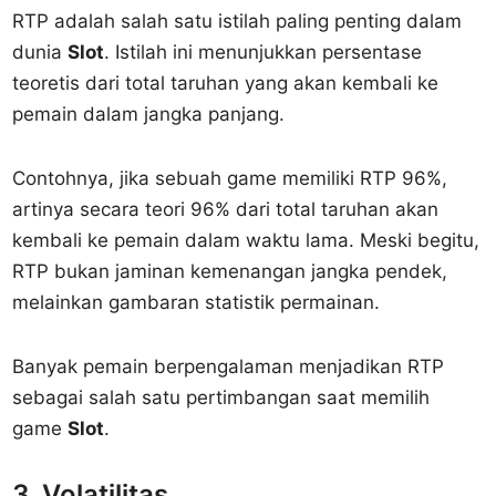
RTP adalah salah satu istilah paling penting dalam
dunia
Slot
. Istilah ini menunjukkan persentase
teoretis dari total taruhan yang akan kembali ke
pemain dalam jangka panjang.
Contohnya, jika sebuah game memiliki RTP 96%,
artinya secara teori 96% dari total taruhan akan
kembali ke pemain dalam waktu lama. Meski begitu,
RTP bukan jaminan kemenangan jangka pendek,
melainkan gambaran statistik permainan.
Banyak pemain berpengalaman menjadikan RTP
sebagai salah satu pertimbangan saat memilih
game
Slot
.
3. Volatilitas