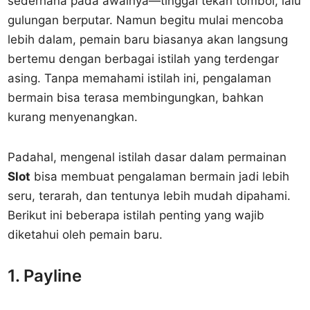
sederhana pada awalnya—tinggal tekan tombol, lalu
gulungan berputar. Namun begitu mulai mencoba
lebih dalam, pemain baru biasanya akan langsung
bertemu dengan berbagai istilah yang terdengar
asing. Tanpa memahami istilah ini, pengalaman
bermain bisa terasa membingungkan, bahkan
kurang menyenangkan.
Padahal, mengenal istilah dasar dalam permainan
Slot
bisa membuat pengalaman bermain jadi lebih
seru, terarah, dan tentunya lebih mudah dipahami.
Berikut ini beberapa istilah penting yang wajib
diketahui oleh pemain baru.
1. Payline