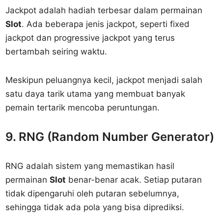
Jackpot adalah hadiah terbesar dalam permainan
Slot
. Ada beberapa jenis jackpot, seperti fixed
jackpot dan progressive jackpot yang terus
bertambah seiring waktu.
Meskipun peluangnya kecil, jackpot menjadi salah
satu daya tarik utama yang membuat banyak
pemain tertarik mencoba peruntungan.
9. RNG (Random Number Generator)
RNG adalah sistem yang memastikan hasil
permainan
Slot
benar-benar acak. Setiap putaran
tidak dipengaruhi oleh putaran sebelumnya,
sehingga tidak ada pola yang bisa diprediksi.