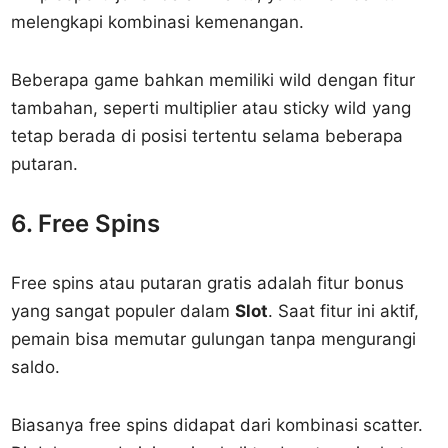
melengkapi kombinasi kemenangan.
Beberapa game bahkan memiliki wild dengan fitur
tambahan, seperti multiplier atau sticky wild yang
tetap berada di posisi tertentu selama beberapa
putaran.
6. Free Spins
Free spins atau putaran gratis adalah fitur bonus
yang sangat populer dalam
Slot
. Saat fitur ini aktif,
pemain bisa memutar gulungan tanpa mengurangi
saldo.
Biasanya free spins didapat dari kombinasi scatter.