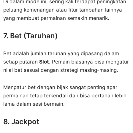
Di dalam mode ini, sering kali terdapat peningkatan
peluang kemenangan atau fitur tambahan lainnya
yang membuat permainan semakin menarik.
7. Bet (Taruhan)
Bet adalah jumlah taruhan yang dipasang dalam
setiap putaran
Slot
. Pemain biasanya bisa mengatur
nilai bet sesuai dengan strategi masing-masing.
Mengatur bet dengan bijak sangat penting agar
permainan tetap terkendali dan bisa bertahan lebih
lama dalam sesi bermain.
8. Jackpot