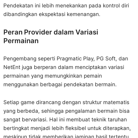
Pendekatan ini lebih menekankan pada kontrol diri
dibandingkan ekspektasi kemenangan.
Peran Provider dalam Variasi
Permainan
Pengembang seperti
Pragmatic Play
,
PG Soft
, dan
NetEnt
juga berperan dalam menciptakan variasi
permainan yang memungkinkan pemain
menggunakan berbagai pendekatan bermain.
Setiap game dirancang dengan struktur matematis
yang berbeda, sehingga pengalaman bermain bisa
sangat bervariasi. Hal ini membuat teknik taruhan
bertingkat menjadi lebih fleksibel untuk diterapkan,
meskipun tidak memberikan jaminan hasil tertentu.