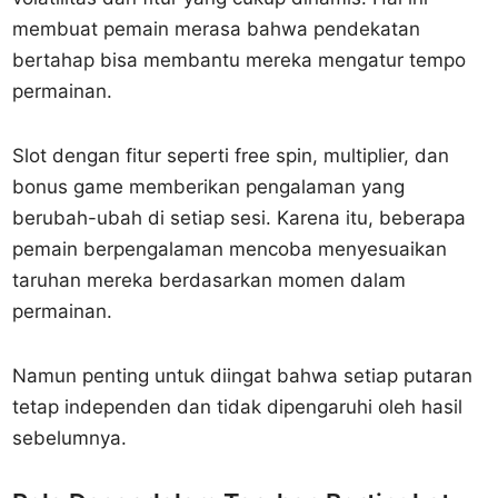
membuat pemain merasa bahwa pendekatan
bertahap bisa membantu mereka mengatur tempo
permainan.
Slot dengan fitur seperti free spin, multiplier, dan
bonus game memberikan pengalaman yang
berubah-ubah di setiap sesi. Karena itu, beberapa
pemain berpengalaman mencoba menyesuaikan
taruhan mereka berdasarkan momen dalam
permainan.
Namun penting untuk diingat bahwa setiap putaran
tetap independen dan tidak dipengaruhi oleh hasil
sebelumnya.