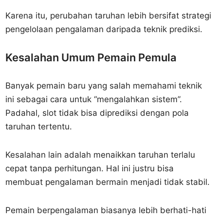
Karena itu, perubahan taruhan lebih bersifat strategi
pengelolaan pengalaman daripada teknik prediksi.
Kesalahan Umum Pemain Pemula
Banyak pemain baru yang salah memahami teknik
ini sebagai cara untuk “mengalahkan sistem”.
Padahal, slot tidak bisa diprediksi dengan pola
taruhan tertentu.
Kesalahan lain adalah menaikkan taruhan terlalu
cepat tanpa perhitungan. Hal ini justru bisa
membuat pengalaman bermain menjadi tidak stabil.
Pemain berpengalaman biasanya lebih berhati-hati