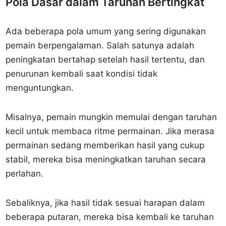
Pola Dasar dalam Taruhan Bertingkat
Ada beberapa pola umum yang sering digunakan
pemain berpengalaman. Salah satunya adalah
peningkatan bertahap setelah hasil tertentu, dan
penurunan kembali saat kondisi tidak
menguntungkan.
Misalnya, pemain mungkin memulai dengan taruhan
kecil untuk membaca ritme permainan. Jika merasa
permainan sedang memberikan hasil yang cukup
stabil, mereka bisa meningkatkan taruhan secara
perlahan.
Sebaliknya, jika hasil tidak sesuai harapan dalam
beberapa putaran, mereka bisa kembali ke taruhan