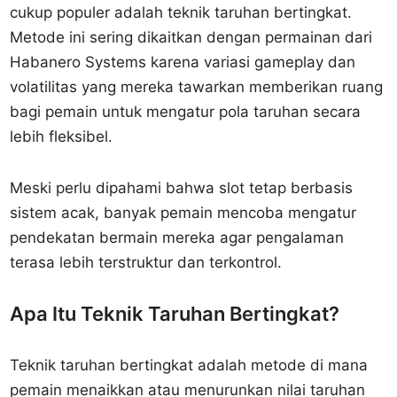
cukup populer adalah teknik taruhan bertingkat.
Metode ini sering dikaitkan dengan permainan dari
Habanero Systems
karena variasi gameplay dan
volatilitas yang mereka tawarkan memberikan ruang
bagi pemain untuk mengatur pola taruhan secara
lebih fleksibel.
Meski perlu dipahami bahwa slot tetap berbasis
sistem acak, banyak pemain mencoba mengatur
pendekatan bermain mereka agar pengalaman
terasa lebih terstruktur dan terkontrol.
Apa Itu Teknik Taruhan Bertingkat?
Teknik taruhan bertingkat adalah metode di mana
pemain menaikkan atau menurunkan nilai taruhan