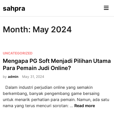
Skip
sahpra
Mai
to
Me
content
Month:
May 2024
P
UNCATEGORIZED
o
Mengapa PG Soft Menjadi Pilihan Utama
s
Para Pemain Judi Online?
t
e
by
admin
May 31, 2024
d
Dalam industri perjudian online yang semakin
i
berkembang, banyak pengembang game bersaing
n
untuk menarik perhatian para pemain. Namun, ada satu
M
nama yang terus mencuri sorotan: …
Read more
e