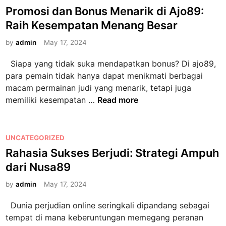
j
a
o
Promosi dan Bonus Menarik di Ajo89:
i
a
a
n
s
t
i
Raih Kesempatan Menang Besar
m
g
t
u
n
i
u
e
by
admin
May 17, 2024
r
a
n
n
d
-
n
:
Siapa yang tidak suka mendapatkan bonus? Di ajo89,
B
i
F
S
B
para pemain tidak hanya dapat menikmati berbagai
a
n
i
e
e
macam permainan judi yang menarik, tetapi juga
n
t
r
r
P
memiliki kesempatan …
Read more
k
u
u
m
r
r
r
d
a
o
o
M
i
i
m
P
UNCATEGORIZED
l
e
B
n
o
o
Rahasia Sukses Berjudi: Strategi Ampuh
l
n
a
d
s
s
A
dari Nusa89
a
d
e
i
t
n
r
a
n
d
e
by
admin
May 17, 2024
d
i
k
g
a
d
a
k
6
Dunia perjudian online seringkali dipandang sebagai
a
n
i
:
d
9
tempat di mana keberuntungan memegang peranan
n
B
n
T