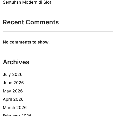
n
Sentuhan Modern di Slot
t
i
g
a
N
B
s
u
e
Recent Comments
L
s
s
i
a
a
g
8
r
No comments to show.
a
9
8
9
Archives
:
A
k
July 2026
s
June 2026
i
May 2026
T
a
April 2026
r
March 2026
u
February 2026