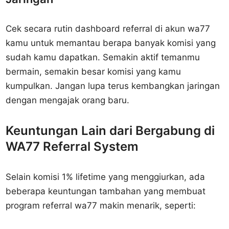
Cek secara rutin dashboard referral di akun wa77
kamu untuk memantau berapa banyak komisi yang
sudah kamu dapatkan. Semakin aktif temanmu
bermain, semakin besar komisi yang kamu
kumpulkan. Jangan lupa terus kembangkan jaringan
dengan mengajak orang baru.
Keuntungan Lain dari Bergabung di
WA77 Referral System
Selain komisi 1% lifetime yang menggiurkan, ada
beberapa keuntungan tambahan yang membuat
program referral wa77 makin menarik, seperti: