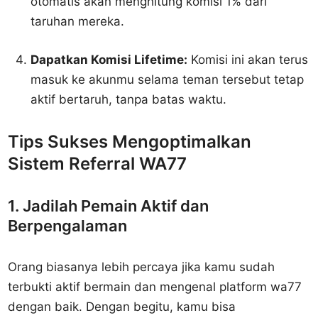
otomatis akan menghitung komisi 1% dari
taruhan mereka.
Dapatkan Komisi Lifetime:
Komisi ini akan terus
masuk ke akunmu selama teman tersebut tetap
aktif bertaruh, tanpa batas waktu.
Tips Sukses Mengoptimalkan
Sistem Referral WA77
1. Jadilah Pemain Aktif dan
Berpengalaman
Orang biasanya lebih percaya jika kamu sudah
terbukti aktif bermain dan mengenal platform wa77
dengan baik. Dengan begitu, kamu bisa