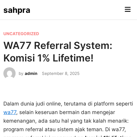
Skip
sahpra
Mai
to
Me
content
P
UNCATEGORIZED
o
WA77 Referral System:
s
Komisi 1% Lifetime!
t
e
by
admin
September 8, 2025
d
i
n
Dalam dunia judi online, terutama di platform seperti
wa77
, selain keseruan bermain dan mengejar
kemenangan, ada satu hal yang tak kalah menarik:
program referral atau sistem ajak teman. Di wa77,