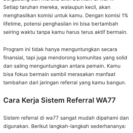
Setiap taruhan mereka, walaupun kecil, akan
menghasilkan komisi untuk kamu. Dengan komisi 1%
lifetime, potensi penghasilan ini bisa bertambah
seiring waktu tanpa kamu harus terus aktif bermain.
Program ini tidak hanya menguntungkan secara
finansial, tapi juga mendorong komunitas yang solid
dan saling menguntungkan antara pemain. Kamu
bisa fokus bermain sambil merasakan manfaat
tambahan dari jaringan referral yang kamu bangun.
Cara Kerja Sistem Referral WA77
Sistem referral di wa77 sangat mudah dipahami dan
digunakan. Berikut langkah-langkah sederhananya: