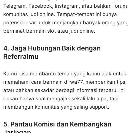
Telegram, Facebook, Instagram, atau bahkan forum
komunitas judi online. Tempat-tempat ini punya
potensi besar untuk menjangkau banyak orang yang
berminat bermain slot atau judi online.
4. Jaga Hubungan Baik dengan
Referralmu
Kamu bisa membantu teman yang kamu ajak untuk
memahami cara bermain di wa77, memberikan tips,
atau bahkan sekadar berbagi informasi terbaru. Ini
bukan hanya soal mengajak sekali lalu lupa, tapi
membangun komunitas yang saling support.
5. Pantau Komisi dan Kembangkan
Jaringan