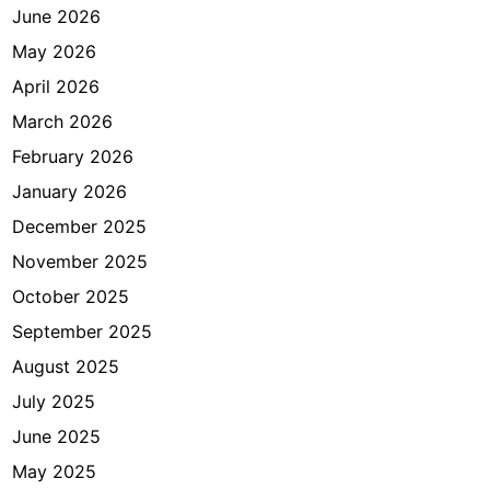
June 2026
May 2026
April 2026
March 2026
February 2026
January 2026
December 2025
November 2025
October 2025
September 2025
August 2025
July 2025
June 2025
May 2025