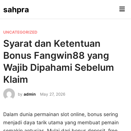
Skip
sahpra
Mai
to
Me
content
P
UNCATEGORIZED
o
Syarat dan Ketentuan
s
Bonus Fangwin88 yang
t
e
Wajib Dipahami Sebelum
d
Klaim
i
n
by
admin
May 27, 2026
Dalam dunia permainan slot online, bonus sering
menjadi daya tarik utama yang membuat pemain
semakin antusias. Mulai dari bonus deposit, free