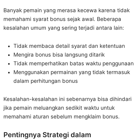
Banyak pemain yang merasa kecewa karena tidak
memahami syarat bonus sejak awal. Beberapa
kesalahan umum yang sering terjadi antara lain:
Tidak membaca detail syarat dan ketentuan
Mengira bonus bisa langsung ditarik
Tidak memperhatikan batas waktu penggunaan
Menggunakan permainan yang tidak termasuk
dalam perhitungan bonus
Kesalahan-kesalahan ini sebenarnya bisa dihindari
jika pemain meluangkan sedikit waktu untuk
memahami aturan sebelum mengklaim bonus.
Pentingnya Strategi dalam