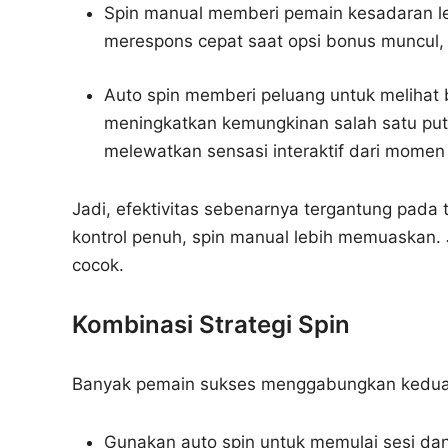
Spin manual memberi pemain kesadaran leb
merespons cepat saat opsi bonus muncul, m
Auto spin memberi peluang untuk melihat 
meningkatkan kemungkinan salah satu pu
melewatkan sensasi interaktif dari momen 
Jadi, efektivitas sebenarnya tergantung pada
kontrol penuh, spin manual lebih memuaskan. J
cocok.
Kombinasi Strategi Spin
Banyak pemain sukses menggabungkan keduan
Gunakan auto spin untuk memulai sesi d