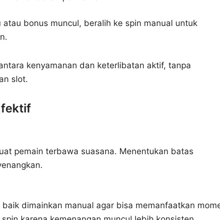
u atau bonus muncul, beralih ke spin manual untuk
n.
ntara kenyamanan dan keterlibatan aktif, tanpa
n slot.
fektif
uat pemain terbawa suasana. Menentukan batas
yenangkan.
ebih baik dimainkan manual agar bisa memanfaatkan mom
o spin karena kemenangan muncul lebih konsisten.