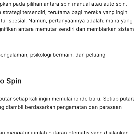
pkan pada pilihan antara spin manual atau auto spin.
trategi tersendiri, terutama bagi mereka yang ingin
tur spesial. Namun, pertanyaannya adalah: mana yang
gnifikan antara memutar sendiri dan membiarkan sistem
f pengalaman, psikologi bermain, dan peluang
o Spin
tar setiap kali ingin memulai ronde baru. Setiap putar
ang diambil berdasarkan pengamatan dan perasaan
 mengatur jumlah putaran otomatis yang dijalankan