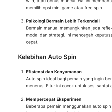
wild, atau bonus muncul. Hal ini membant
memilih opsi mini game atau free spin.
Psikologi Bermain Lebih Terkendali
Bermain manual memungkinkan jeda reflek
modal dan strategi. Ini mencegah keputusa
cepat.
Kelebihan Auto Spin
Efisiensi dan Kenyamanan
Auto spin ideal bagi pemain yang ingin b
menerus. Fitur ini cocok untuk sesi santa
Mempercepat Eksperimen
Beberapa pemain menggunakan auto spin u