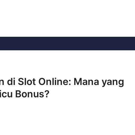
n di Slot Online: Mana yang
micu Bonus?