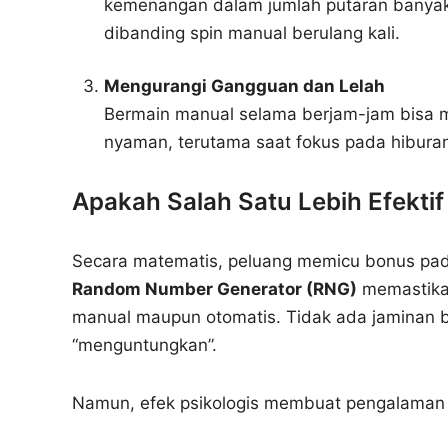
kemenangan dalam jumlah putaran banyak. 
dibanding spin manual berulang kali.
Mengurangi Gangguan dan Lelah
Bermain manual selama berjam-jam bisa m
nyaman, terutama saat fokus pada hiburan 
Apakah Salah Satu Lebih Efekti
Secara matematis, peluang memicu bonus pada 
Random Number Generator (RNG)
memastikan
manual maupun otomatis. Tidak ada jaminan 
“menguntungkan”.
Namun, efek psikologis membuat pengalaman 