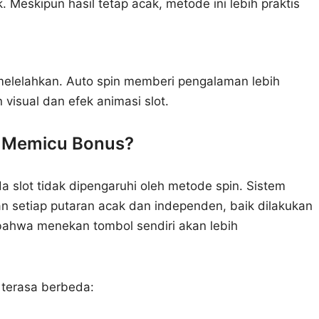
Meskipun hasil tetap acak, metode ini lebih praktis
elelahkan. Auto spin memberi pengalaman lebih
visual dan efek animasi slot.
f Memicu Bonus?
slot tidak dipengaruhi oleh metode spin. Sistem
 setiap putaran acak dan independen, baik dilakukan
bahwa menekan tombol sendiri akan lebih
terasa berbeda: