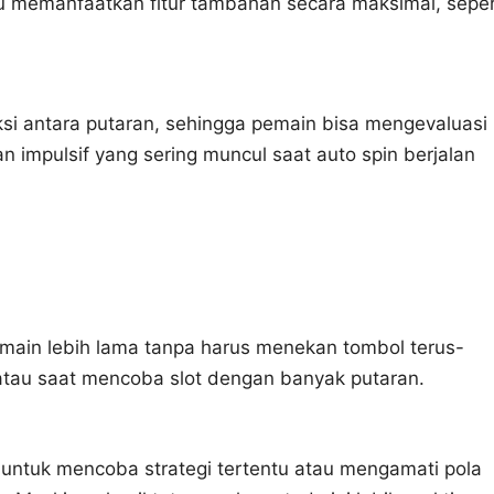
u memanfaatkan fitur tambahan secara maksimal, seper
si antara putaran, sehingga pemain bisa mengevaluasi
n impulsif yang sering muncul saat auto spin berjalan
ermain lebih lama tanpa harus menekan tombol terus-
i atau saat mencoba slot dengan banyak putaran.
ntuk mencoba strategi tertentu atau mengamati pola