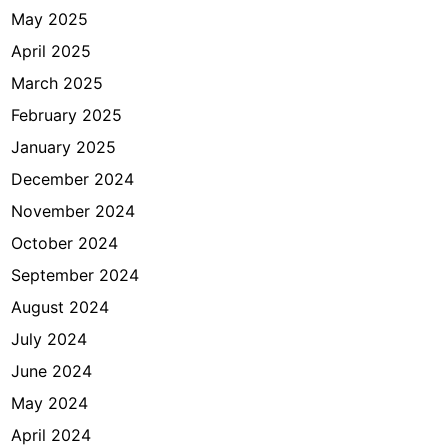
May 2025
April 2025
March 2025
February 2025
January 2025
December 2024
November 2024
October 2024
September 2024
August 2024
July 2024
June 2024
May 2024
April 2024