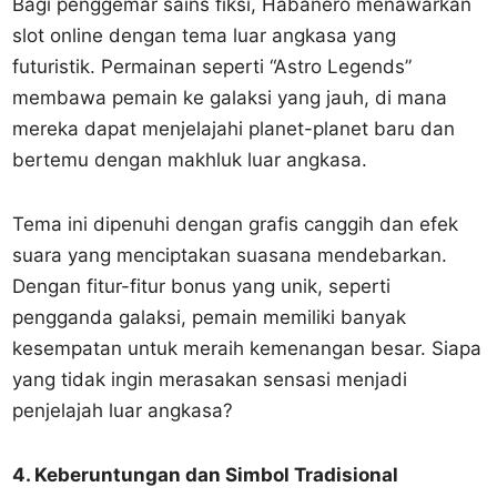
Bagi penggemar sains fiksi, Habanero menawarkan
slot online dengan tema luar angkasa yang
futuristik. Permainan seperti “Astro Legends”
membawa pemain ke galaksi yang jauh, di mana
mereka dapat menjelajahi planet-planet baru dan
bertemu dengan makhluk luar angkasa.
Tema ini dipenuhi dengan grafis canggih dan efek
suara yang menciptakan suasana mendebarkan.
Dengan fitur-fitur bonus yang unik, seperti
pengganda galaksi, pemain memiliki banyak
kesempatan untuk meraih kemenangan besar. Siapa
yang tidak ingin merasakan sensasi menjadi
penjelajah luar angkasa?
4. Keberuntungan dan Simbol Tradisional