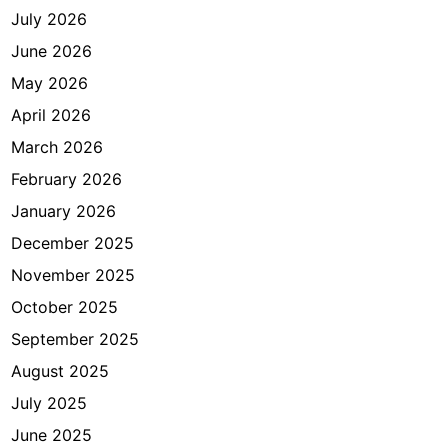
July 2026
June 2026
May 2026
April 2026
March 2026
February 2026
January 2026
December 2025
November 2025
October 2025
September 2025
August 2025
July 2025
June 2025