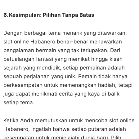
6. Kesimpulan: Pilihan Tanpa Batas
Dengan berbagai tema menarik yang ditawarkan,
slot online Habanero benar-benar menawarkan
pengalaman bermain yang tak terlupakan. Dari
petualangan fantasi yang memikat hingga kisah
sejarah yang mendidik, setiap permainan adalah
sebuah perjalanan yang unik. Pemain tidak hanya
berkesempatan untuk memenangkan hadiah, tetapi
juga dapat menikmati cerita yang kaya di balik
setiap tema.
Ketika Anda memutuskan untuk mencoba slot online
Habanero, ingatlah bahwa setiap putaran adalah
kesempatan untuk menjelajahi dunia baru. Pilih