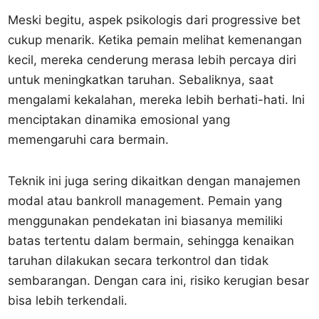
Meski begitu, aspek psikologis dari progressive bet
cukup menarik. Ketika pemain melihat kemenangan
kecil, mereka cenderung merasa lebih percaya diri
untuk meningkatkan taruhan. Sebaliknya, saat
mengalami kekalahan, mereka lebih berhati-hati. Ini
menciptakan dinamika emosional yang
memengaruhi cara bermain.
Teknik ini juga sering dikaitkan dengan manajemen
modal atau bankroll management. Pemain yang
menggunakan pendekatan ini biasanya memiliki
batas tertentu dalam bermain, sehingga kenaikan
taruhan dilakukan secara terkontrol dan tidak
sembarangan. Dengan cara ini, risiko kerugian besar
bisa lebih terkendali.