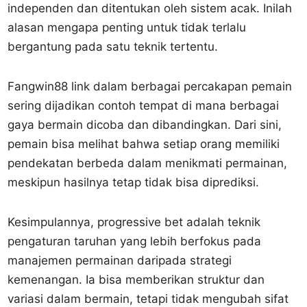
independen dan ditentukan oleh sistem acak. Inilah
alasan mengapa penting untuk tidak terlalu
bergantung pada satu teknik tertentu.
Fangwin88 link dalam berbagai percakapan pemain
sering dijadikan contoh tempat di mana berbagai
gaya bermain dicoba dan dibandingkan. Dari sini,
pemain bisa melihat bahwa setiap orang memiliki
pendekatan berbeda dalam menikmati permainan,
meskipun hasilnya tetap tidak bisa diprediksi.
Kesimpulannya, progressive bet adalah teknik
pengaturan taruhan yang lebih berfokus pada
manajemen permainan daripada strategi
kemenangan. Ia bisa memberikan struktur dan
variasi dalam bermain, tetapi tidak mengubah sifat