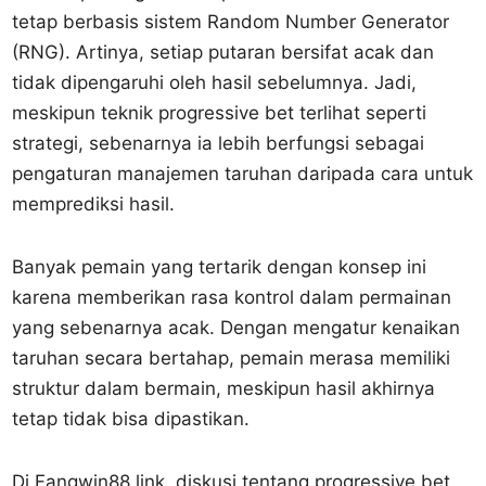
tetap berbasis sistem Random Number Generator
(RNG). Artinya, setiap putaran bersifat acak dan
tidak dipengaruhi oleh hasil sebelumnya. Jadi,
meskipun teknik progressive bet terlihat seperti
strategi, sebenarnya ia lebih berfungsi sebagai
pengaturan manajemen taruhan daripada cara untuk
memprediksi hasil.
Banyak pemain yang tertarik dengan konsep ini
karena memberikan rasa kontrol dalam permainan
yang sebenarnya acak. Dengan mengatur kenaikan
taruhan secara bertahap, pemain merasa memiliki
struktur dalam bermain, meskipun hasil akhirnya
tetap tidak bisa dipastikan.
Di Fangwin88 link, diskusi tentang progressive bet