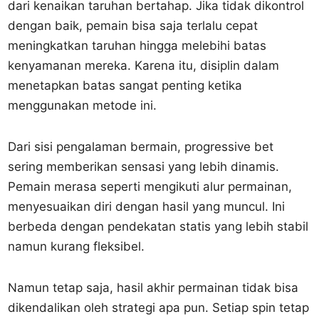
dari kenaikan taruhan bertahap. Jika tidak dikontrol
dengan baik, pemain bisa saja terlalu cepat
meningkatkan taruhan hingga melebihi batas
kenyamanan mereka. Karena itu, disiplin dalam
menetapkan batas sangat penting ketika
menggunakan metode ini.
Dari sisi pengalaman bermain, progressive bet
sering memberikan sensasi yang lebih dinamis.
Pemain merasa seperti mengikuti alur permainan,
menyesuaikan diri dengan hasil yang muncul. Ini
berbeda dengan pendekatan statis yang lebih stabil
namun kurang fleksibel.
Namun tetap saja, hasil akhir permainan tidak bisa
dikendalikan oleh strategi apa pun. Setiap spin tetap