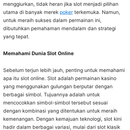
menggiurkan, tidak heran jika slot menjadi pilihan
utama di banyak merek
poker
terkemuka. Namun,
untuk meraih sukses dalam permainan ini,
dibutuhkan pemahaman mendalam dan strategi
yang tepat.
Memahami Dunia Slot Online
Sebelum terjun lebih jauh, penting untuk memahami
apa itu slot online. Slot adalah permainan kasino
yang menggunakan gulungan berputar dengan
berbagai simbol. Tujuannya adalah untuk
mencocokkan simbol-simbol tersebut sesuai
dengan kombinasi yang ditentukan untuk meraih
kemenangan. Dengan kemajuan teknologi, slot kini
hadir dalam berbagai variasi, mulai dari slot klasik