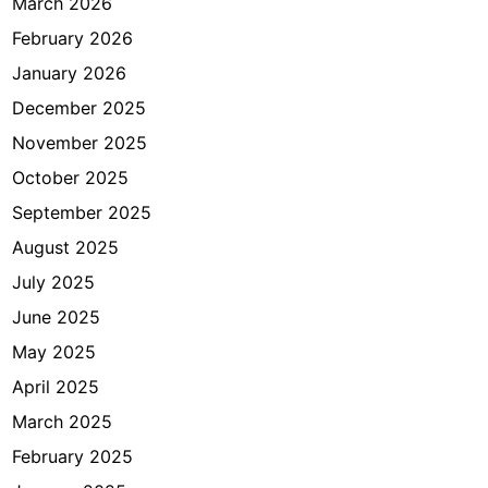
March 2026
February 2026
January 2026
December 2025
November 2025
October 2025
September 2025
August 2025
July 2025
June 2025
May 2025
April 2025
March 2025
February 2025