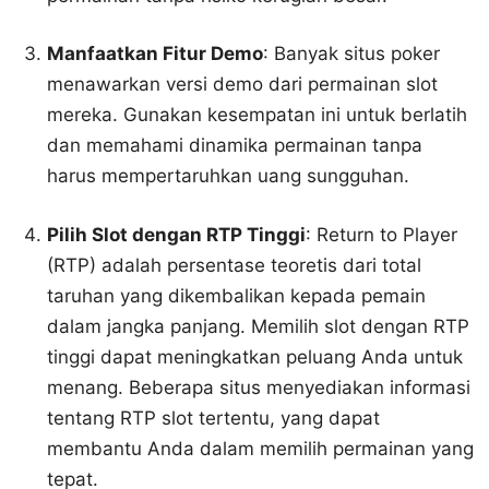
Manfaatkan Fitur Demo
: Banyak situs poker
menawarkan versi demo dari permainan slot
mereka. Gunakan kesempatan ini untuk berlatih
dan memahami dinamika permainan tanpa
harus mempertaruhkan uang sungguhan.
Pilih Slot dengan RTP Tinggi
: Return to Player
(RTP) adalah persentase teoretis dari total
taruhan yang dikembalikan kepada pemain
dalam jangka panjang. Memilih slot dengan RTP
tinggi dapat meningkatkan peluang Anda untuk
menang. Beberapa situs menyediakan informasi
tentang RTP slot tertentu, yang dapat
membantu Anda dalam memilih permainan yang
tepat.