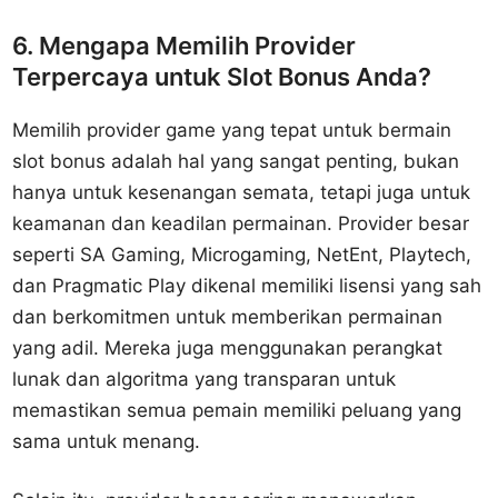
6. Mengapa Memilih Provider
Terpercaya untuk Slot Bonus Anda?
Memilih provider game yang tepat untuk bermain
slot bonus adalah hal yang sangat penting, bukan
hanya untuk kesenangan semata, tetapi juga untuk
keamanan dan keadilan permainan. Provider besar
seperti SA Gaming, Microgaming, NetEnt, Playtech,
dan Pragmatic Play dikenal memiliki lisensi yang sah
dan berkomitmen untuk memberikan permainan
yang adil. Mereka juga menggunakan perangkat
lunak dan algoritma yang transparan untuk
memastikan semua pemain memiliki peluang yang
sama untuk menang.