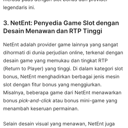
legendaris ini.
3. NetEnt: Penyedia Game Slot dengan
Desain Menawan dan RTP Tinggi
NetEnt adalah provider game lainnya yang sangat
dihormati di dunia perjudian online, terkenal dengan
desain game yang memukau dan tingkat RTP
(Return to Player) yang tinggi. Di dalam kategori slot
bonus, NetEnt menghadirkan berbagai jenis mesin
slot dengan fitur bonus yang menggiurkan.
Misalnya, beberapa game dari NetEnt menawarkan
bonus
pick-and-click
atau bonus mini-game yang
menambah keseruan permainan.
Selain desain visual yang menawan, NetEnt juga