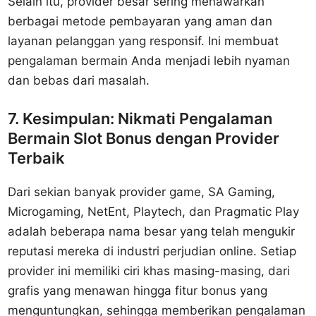
Selain itu, provider besar sering menawarkan
berbagai metode pembayaran yang aman dan
layanan pelanggan yang responsif. Ini membuat
pengalaman bermain Anda menjadi lebih nyaman
dan bebas dari masalah.
7. Kesimpulan: Nikmati Pengalaman
Bermain Slot Bonus dengan Provider
Terbaik
Dari sekian banyak provider game, SA Gaming,
Microgaming, NetEnt, Playtech, dan Pragmatic Play
adalah beberapa nama besar yang telah mengukir
reputasi mereka di industri perjudian online. Setiap
provider ini memiliki ciri khas masing-masing, dari
grafis yang menawan hingga fitur bonus yang
menguntungkan, sehingga memberikan pengalaman