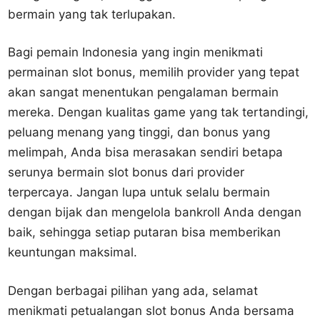
bermain yang tak terlupakan.
Bagi pemain Indonesia yang ingin menikmati
permainan slot bonus, memilih provider yang tepat
akan sangat menentukan pengalaman bermain
mereka. Dengan kualitas game yang tak tertandingi,
peluang menang yang tinggi, dan bonus yang
melimpah, Anda bisa merasakan sendiri betapa
serunya bermain slot bonus dari provider
terpercaya. Jangan lupa untuk selalu bermain
dengan bijak dan mengelola bankroll Anda dengan
baik, sehingga setiap putaran bisa memberikan
keuntungan maksimal.
Dengan berbagai pilihan yang ada, selamat
menikmati petualangan slot bonus Anda bersama