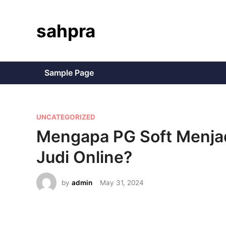
Skip
to
sahpra
content
Sample Page
P
UNCATEGORIZED
o
Mengapa PG Soft Menjad
s
Judi Online?
t
e
by
admin
May 31, 2024
d
i
n