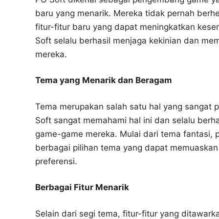
baru yang menarik. Mereka tidak pernah berh
fitur-fitur baru yang dapat meningkatkan kese
Soft selalu berhasil menjaga kekinian dan m
mereka.
Tema yang Menarik dan Beragam
Tema merupakan salah satu hal yang sangat pe
Soft sangat memahami hal ini dan selalu ber
game-game mereka. Mulai dari tema fantasi, p
berbagai pilihan tema yang dapat memuaskan s
preferensi.
Berbagai Fitur Menarik
Selain dari segi tema, fitur-fitur yang ditawa