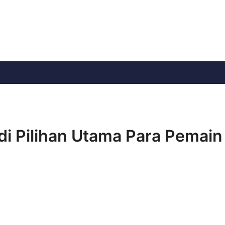
i Pilihan Utama Para Pemain