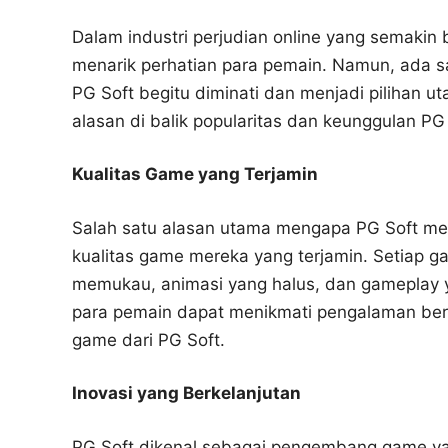
Dalam industri perjudian online yang semak
menarik perhatian para pemain. Namun, ada s
PG Soft begitu diminati dan menjadi pilihan u
alasan di balik popularitas dan keunggulan PG
Kualitas Game yang Terjamin
Salah satu alasan utama mengapa PG Soft menj
kualitas game mereka yang terjamin. Setiap ga
memukau, animasi yang halus, dan gameplay ya
para pemain dapat menikmati pengalaman berm
game dari PG Soft.
Inovasi yang Berkelanjutan
PG Soft dikenal sebagai pengembang game ya