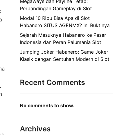
Megaways dan Payline Tetap:
Perbandingan Gameplay di Slot
k
Modal 10 Ribu Bisa Apa di Slot
a
Habanero SITUS AGENMX? Ini Buktinya
s
Sejarah Masuknya Habanero ke Pasar
Indonesia dan Peran Palumania Slot
Jumping Joker Habanero: Game Joker
Klasik dengan Sentuhan Modern di Slot
na
Recent Comments
,
n
No comments to show.
Archives
uk