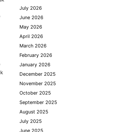
July 2026
G
June 2026
May 2026
April 2026
March 2026
February 2026
G
January 2026
uk
December 2025
November 2025
October 2025
September 2025
August 2025
July 2025
a
June 2025