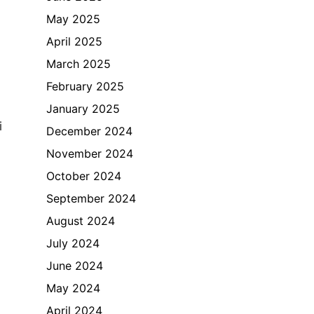
May 2025
April 2025
March 2025
February 2025
January 2025
i
December 2024
November 2024
October 2024
September 2024
August 2024
July 2024
June 2024
May 2024
April 2024