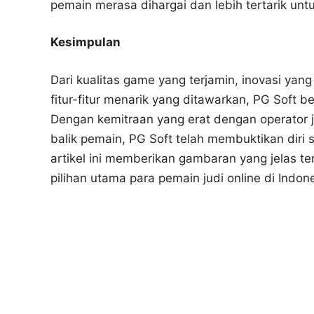
pemain merasa dihargai dan lebih tertarik un
Kesimpulan
Dari kualitas game yang terjamin, inovasi ya
fitur-fitur menarik yang ditawarkan, PG Soft be
Dengan kemitraan yang erat dengan operator j
balik pemain, PG Soft telah membuktikan diri 
artikel ini memberikan gambaran yang jelas t
pilihan utama para pemain judi online di Indone