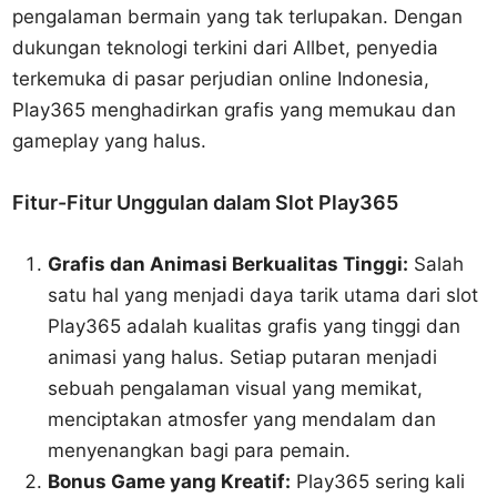
pengalaman bermain yang tak terlupakan. Dengan
dukungan teknologi terkini dari Allbet, penyedia
terkemuka di pasar perjudian online Indonesia,
Play365 menghadirkan grafis yang memukau dan
gameplay yang halus.
Fitur-Fitur Unggulan dalam Slot Play365
Grafis dan Animasi Berkualitas Tinggi:
Salah
satu hal yang menjadi daya tarik utama dari slot
Play365 adalah kualitas grafis yang tinggi dan
animasi yang halus. Setiap putaran menjadi
sebuah pengalaman visual yang memikat,
menciptakan atmosfer yang mendalam dan
menyenangkan bagi para pemain.
Bonus Game yang Kreatif:
Play365 sering kali