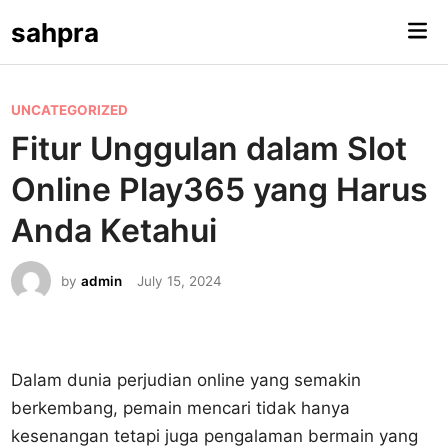
Skip
sahpra
Mai
to
Me
content
P
UNCATEGORIZED
o
Fitur Unggulan dalam Slot
s
Online Play365 yang Harus
t
e
Anda Ketahui
d
i
by
admin
July 15, 2024
n
Dalam dunia perjudian online yang semakin
berkembang, pemain mencari tidak hanya
kesenangan tetapi juga pengalaman bermain yang