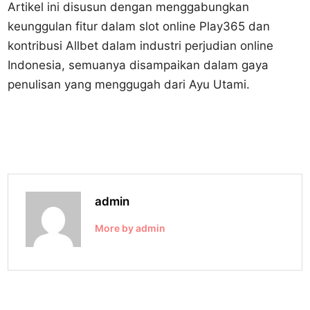
Artikel ini disusun dengan menggabungkan
keunggulan fitur dalam slot online Play365 dan
kontribusi Allbet dalam industri perjudian online
Indonesia, semuanya disampaikan dalam gaya
penulisan yang menggugah dari Ayu Utami.
admin
More by admin