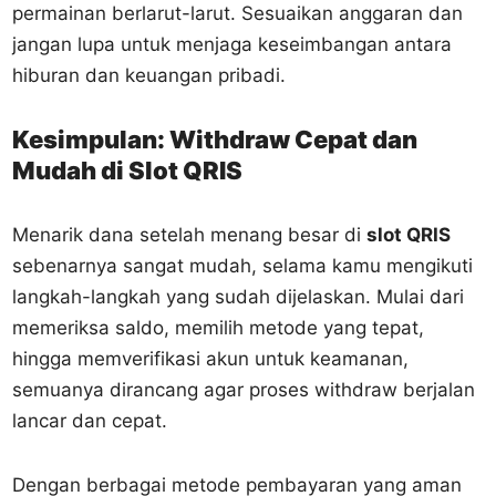
permainan berlarut-larut. Sesuaikan anggaran dan
jangan lupa untuk menjaga keseimbangan antara
hiburan dan keuangan pribadi.
Kesimpulan: Withdraw Cepat dan
Mudah di Slot QRIS
Menarik dana setelah menang besar di
slot QRIS
sebenarnya sangat mudah, selama kamu mengikuti
langkah-langkah yang sudah dijelaskan. Mulai dari
memeriksa saldo, memilih metode yang tepat,
hingga memverifikasi akun untuk keamanan,
semuanya dirancang agar proses withdraw berjalan
lancar dan cepat.
Dengan berbagai metode pembayaran yang aman