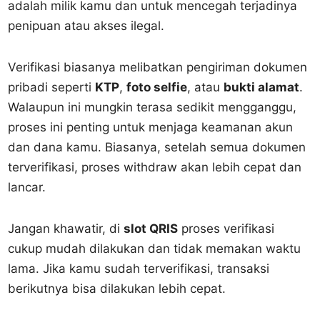
adalah milik kamu dan untuk mencegah terjadinya
penipuan atau akses ilegal.
Verifikasi biasanya melibatkan pengiriman dokumen
pribadi seperti
KTP
,
foto selfie
, atau
bukti alamat
.
Walaupun ini mungkin terasa sedikit mengganggu,
proses ini penting untuk menjaga keamanan akun
dan dana kamu. Biasanya, setelah semua dokumen
terverifikasi, proses withdraw akan lebih cepat dan
lancar.
Jangan khawatir, di
slot QRIS
proses verifikasi
cukup mudah dilakukan dan tidak memakan waktu
lama. Jika kamu sudah terverifikasi, transaksi
berikutnya bisa dilakukan lebih cepat.