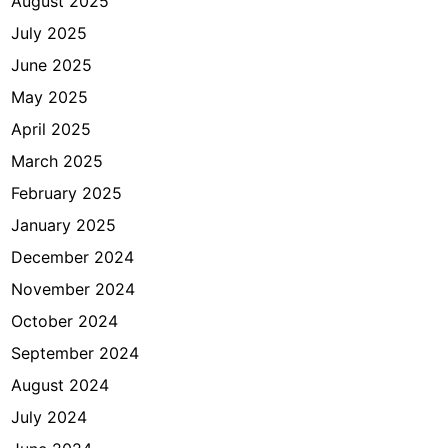
August 2025
July 2025
June 2025
May 2025
April 2025
March 2025
February 2025
January 2025
December 2024
November 2024
October 2024
September 2024
August 2024
July 2024