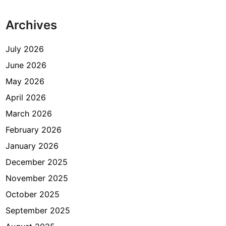
Archives
July 2026
June 2026
May 2026
April 2026
March 2026
February 2026
January 2026
December 2025
November 2025
October 2025
September 2025