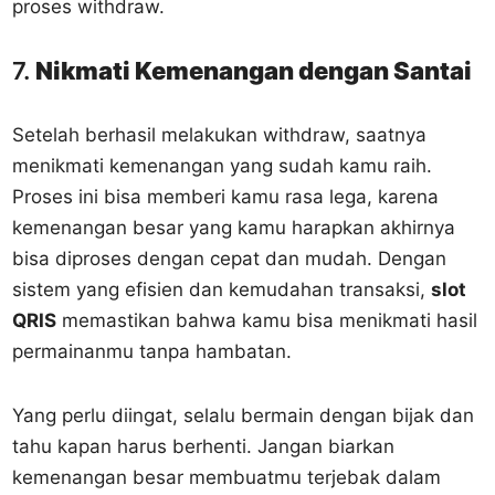
proses withdraw.
7.
Nikmati Kemenangan dengan Santai
Setelah berhasil melakukan withdraw, saatnya
menikmati kemenangan yang sudah kamu raih.
Proses ini bisa memberi kamu rasa lega, karena
kemenangan besar yang kamu harapkan akhirnya
bisa diproses dengan cepat dan mudah. Dengan
sistem yang efisien dan kemudahan transaksi,
slot
QRIS
memastikan bahwa kamu bisa menikmati hasil
permainanmu tanpa hambatan.
Yang perlu diingat, selalu bermain dengan bijak dan
tahu kapan harus berhenti. Jangan biarkan
kemenangan besar membuatmu terjebak dalam