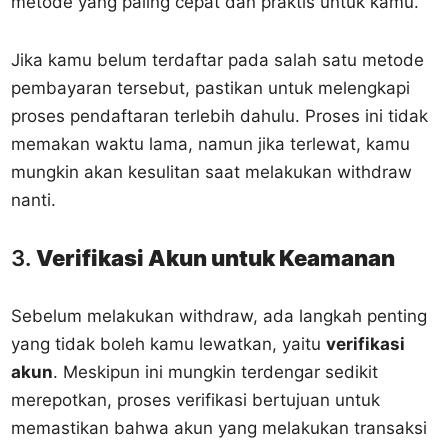
metode yang paling cepat dan praktis untuk kamu.
Jika kamu belum terdaftar pada salah satu metode
pembayaran tersebut, pastikan untuk melengkapi
proses pendaftaran terlebih dahulu. Proses ini tidak
memakan waktu lama, namun jika terlewat, kamu
mungkin akan kesulitan saat melakukan withdraw
nanti.
3.
Verifikasi Akun untuk Keamanan
Sebelum melakukan withdraw, ada langkah penting
yang tidak boleh kamu lewatkan, yaitu
verifikasi
akun
. Meskipun ini mungkin terdengar sedikit
merepotkan, proses verifikasi bertujuan untuk
memastikan bahwa akun yang melakukan transaksi