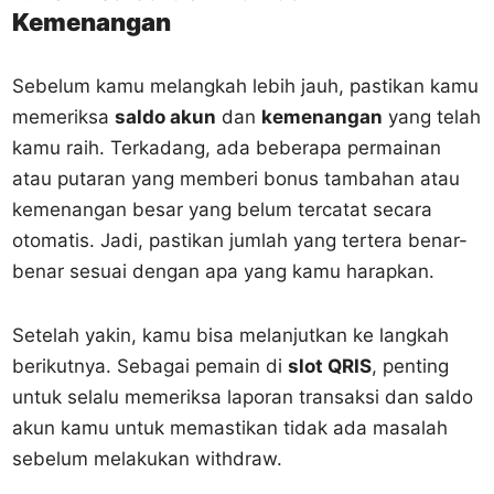
Kemenangan
Sebelum kamu melangkah lebih jauh, pastikan kamu
memeriksa
saldo akun
dan
kemenangan
yang telah
kamu raih. Terkadang, ada beberapa permainan
atau putaran yang memberi bonus tambahan atau
kemenangan besar yang belum tercatat secara
otomatis. Jadi, pastikan jumlah yang tertera benar-
benar sesuai dengan apa yang kamu harapkan.
Setelah yakin, kamu bisa melanjutkan ke langkah
berikutnya. Sebagai pemain di
slot QRIS
, penting
untuk selalu memeriksa laporan transaksi dan saldo
akun kamu untuk memastikan tidak ada masalah
sebelum melakukan withdraw.